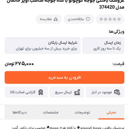
عروسک بافتنی جوجه کوچولو با کلاه جوجه مناسب آویز خانمان
مدل 374420
علاقه‌مندی
مقایسه
ویژگی‌ها
زمان ارسال
شرایط ارسال رایگان
یک تا سه روز کاری
برای خرید بیش از سه میلیون برای تهران
275,000
قیمت:
تومان
افزودن به سبدخرید
موجود در انبار
ارسال سریع
گارانتی اصالت کالا
معرفی
توضیحات
مشخصات
دیدگاه‌ها
عروسک بافتنی جوجه کوچولو🐥 با کلاه طرح جوجه🐣 مناسب برای دکور، آویز