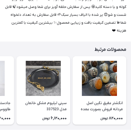
کوله و یا دسته کلید🤩 پس از سفارش حلقه آویز برای شما وصل میشود🍃 قابل
شست و شو😍 پر شده با الیاف بسیار سبک🌱 قابل سفارش به تعداد دلخواه
شما💫 تضمین کیفیت بافت و زیبایی محصول✨️ بیشترین کیفیت با کمترین
هزینه ❤️
محصولات مرتبط
انگشتر عقیق نگین اصل
سینی لیلیوم مشکی خانمان
جادستما
مردانه فروش بصورت عمده
مدل 337523
هست حداقل تعداد سفارش
جادستم
60,000
6,120,000
820,000
تومان
تومان
3عدد هست فروش بصورت
برنجی ج
رندوم یاقاطی هست خانمان
استفاد