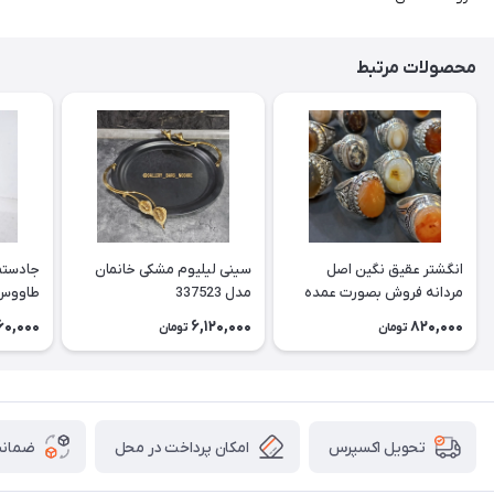
محصولات مرتبط
انگشتر عقیق نگین اصل
سینی لیلیوم مشکی خانمان
جادستما
مردانه فروش بصورت عمده
مدل 337523
هست حداقل تعداد سفارش
جادستم
60,000
6,120,000
820,000
تومان
تومان
3عدد هست فروش بصورت
برنجی ج
رندوم یاقاطی هست خانمان
استفاد
مدل 337524
خانمان مدل
امکان پرداخت در محل
ضمانت
تحویل اکسپرس