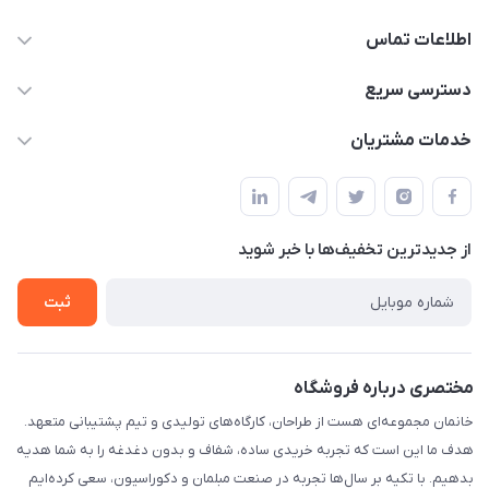
اطلاعات تماس
09124780957
دسترسی سریع
info@khanemanfurniture.ir
حساب کاربری
خدمات مشتریان
جاده ساوه سراه ادران شهرک ده حسن گلستان هشتم پلاک 10
مجله فروشگاه
قوانین و مقررات
لیست محصولات
حریم خصوصی
درباره ما
از جدید‌ترین تخفیف‌ها با‌ خبر شوید
راهنما
تماس با ما
ثبت
مختصری درباره فروشگاه
خانمان مجموعه‌ای هست از طراحان، کارگاه‌های تولیدی و تیم پشتیبانی متعهد.
هدف ما این است که تجربه خریدی ساده، شفاف و بدون دغدغه را به شما هدیه
بدهیم. با تکیه بر سال‌ها تجربه در صنعت مبلمان و دکوراسیون، سعی کرده‌ایم