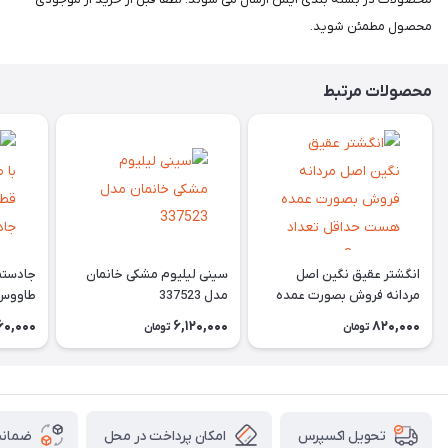
محصول مطمئن شوید.
محصولات مرتبط
انگشتر عقیق نگین اصل
سینی لیلیوم مشکی خانمان
جادستما
مردانه فروش بصورت عمده
مدل 337523
هست حداقل تعداد سفارش
جادستم
60,000
6,120,000
820,000
تومان
تومان
3عدد هست فروش بصورت
برنجی ج
رندوم یاقاطی هست خانمان
استفاد
مدل 337524
خانمان مدل
امکان پرداخت در محل
ضمانت
تحویل اکسپرس