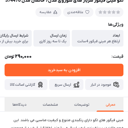
لگو مینی فیگور سرباز های شوروی مدل7 خانمان مدل 374470
علاقه‌مندی
مقایسه
ویژگی‌ها
ابعاد
زمان ارسال
شرایط ارسال رایگان
ارتفاع هر مینی فیگور 4سانت
یک تا سه روز کاری
برای خرید بیش از س
290,000
قیمت:
تومان
افزودن به سبدخرید
موجود در انبار
ارسال سریع
گارانتی اصالت کالا
معرفی
توضیحات
مشخصات
دیدگاه‌ها
مینی فیگور های لگو دارای رنگبندی متنوع و کیفیت مناسبی می باشند. این
محصولات در بسته بندی ایمن ارسال می شوند. لطفا قبل از خرید از موجودی