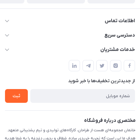
اطلاعات تماس
09124780957
دسترسی سریع
info@khanemanfurniture.ir
حساب کاربری
خدمات مشتریان
جاده ساوه سراه ادران شهرک ده حسن گلستان هشتم پلاک 10
مجله فروشگاه
قوانین و مقررات
لیست محصولات
حریم خصوصی
درباره ما
از جدید‌ترین تخفیف‌ها با‌ خبر شوید
راهنما
تماس با ما
ثبت
مختصری درباره فروشگاه
خانمان مجموعه‌ای هست از طراحان، کارگاه‌های تولیدی و تیم پشتیبانی متعهد.
هدف ما این است که تجربه خریدی ساده، شفاف و بدون دغدغه را به شما هدیه