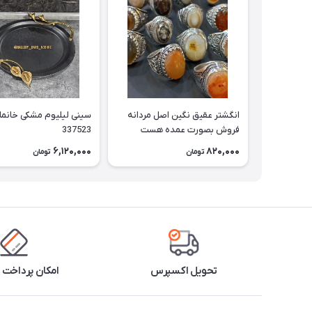
انگشتر عقیق نگین اصل مردانه
سینی لیلیوم مشکی خانم
فروش بصورت عمده هست
337523
حداقل تعداد سفارش 3عدد
6,120,000
820,000
تومان
تومان
هست فروش بصورت رندوم
یاقاطی هست خانمان مدل
337524
تحویل اکسپرس
امکان پرداخت 