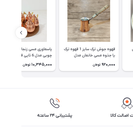
قهوه جوش ترک سایز 1 قهوه ترک
پاسماوری مسی زنجان با استند
یا جذوه مسی خانمان مدل
چوبی مدل 6 تایی قاشق دار و
337520
نانو شده خانمان مدل 337519
10,345,000
920,000
تومان
تومان
اصالت کالا
پشتیبانی ۲۴ ساعته