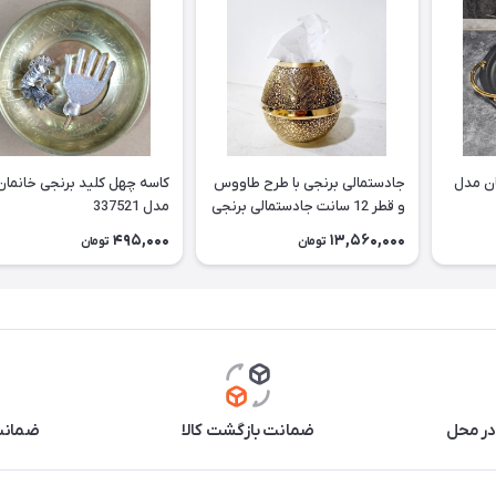
ان مدل
جادستمالی برنجی با طرح طاووس
کاسه چهل کلید برنجی خانمان
و قطر 12 سانت جادستمالی برنجی
مدل 337521
جا دستمال برنجی جادستمالی برنز
495,000
13,560,000
تومان
تومان
مناسب استفاده دائم وقابل
شستشو خانمان مدل 337522
در محل
ضمانت بازگشت کالا
ضمانت 