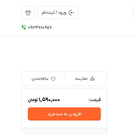
ورود / ثبت‌نام
09124780957
مقایسه
علاقه‌مندی
1,590,000
قیمت:
تومان
افزودن به سبدخرید