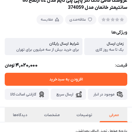
عروسک مامی لانگ لگز پاپی پلی تایم مدل 02 ارتفاع 80
سانتیمتر خانمان مدل 374059
علاقه‌مندی
مقایسه
ویژگی‌ها
زمان ارسال
شرایط ارسال رایگان
یک تا سه روز کاری
برای خرید بیش از سه میلیون برای تهران
4,020,000
قیمت:
تومان
افزودن به سبدخرید
موجود در انبار
ارسال سریع
گارانتی اصالت کالا
معرفی
توضیحات
مشخصات
دیدگاه‌ها
پارچه مخمل تویز، الیاف بهداشتی