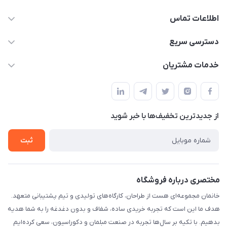
اطلاعات تماس
09124780957
دسترسی سریع
info@khanemanfurniture.ir
حساب کاربری
خدمات مشتریان
جاده ساوه سراه ادران شهرک ده حسن گلستان هشتم پلاک 10
مجله فروشگاه
قوانین و مقررات
لیست محصولات
حریم خصوصی
درباره ما
از جدید‌ترین تخفیف‌ها با‌ خبر شوید
راهنما
تماس با ما
ثبت
مختصری درباره فروشگاه
خانمان مجموعه‌ای هست از طراحان، کارگاه‌های تولیدی و تیم پشتیبانی متعهد.
هدف ما این است که تجربه خریدی ساده، شفاف و بدون دغدغه را به شما هدیه
بدهیم. با تکیه بر سال‌ها تجربه در صنعت مبلمان و دکوراسیون، سعی کرده‌ایم