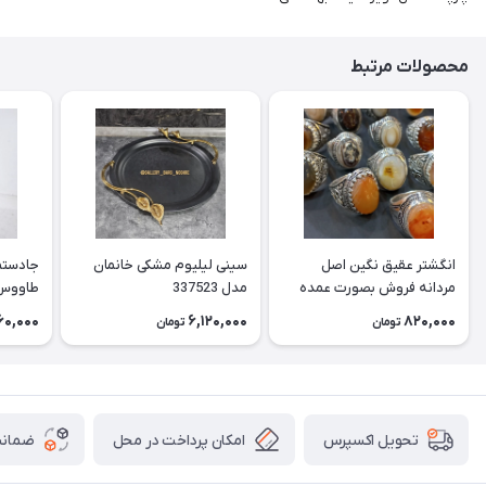
محصولات مرتبط
انگشتر عقیق نگین اصل
سینی لیلیوم مشکی خانمان
جادستما
مردانه فروش بصورت عمده
مدل 337523
هست حداقل تعداد سفارش
جادستم
60,000
6,120,000
820,000
تومان
تومان
3عدد هست فروش بصورت
برنجی ج
رندوم یاقاطی هست خانمان
استفاد
مدل 337524
خانمان مدل
امکان پرداخت در محل
ضمانت
تحویل اکسپرس