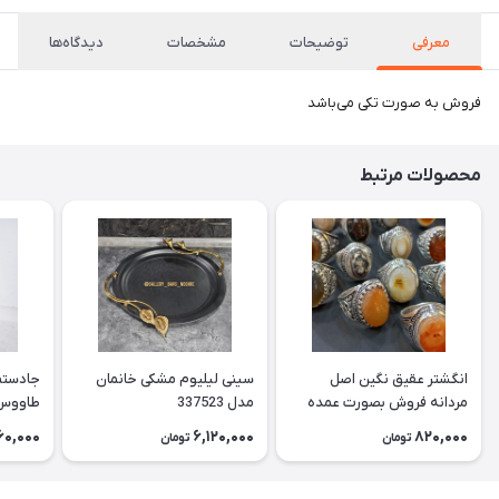
معرفی
توضیحات
مشخصات
دیدگاه‌ها
فروش به صورت تکی می‌باشد
محصولات مرتبط
انگشتر عقیق نگین اصل
سینی لیلیوم مشکی خانمان
جادستما
مردانه فروش بصورت عمده
مدل 337523
هست حداقل تعداد سفارش
جادستم
60,000
6,120,000
820,000
تومان
تومان
3عدد هست فروش بصورت
برنجی ج
رندوم یاقاطی هست خانمان
استفاد
مدل 337524
خانمان مدل