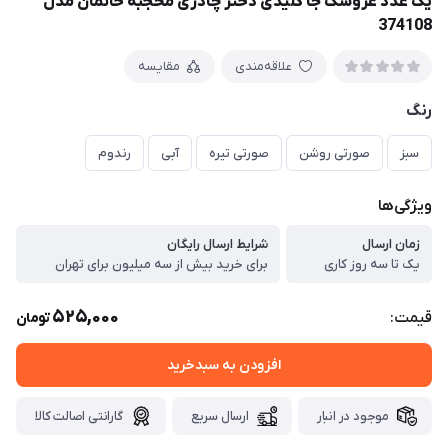
یک عدد عروسک جا کلیدی دختر چادری محجبه خانمان مدل
374108
علاقه‌مندی
مقایسه
رنگ
سبز
صورتی روشن
صورتی تیره
آبی
رندوم
ویژگی‌ها
زمان ارسال
شرایط ارسال رایگان
یک تا سه روز کاری
برای خرید بیش از سه میلیون برای تهران
525,000
قیمت:
تومان
افزودن به سبدخرید
موجود در انبار
ارسال سریع
گارانتی اصالت کالا