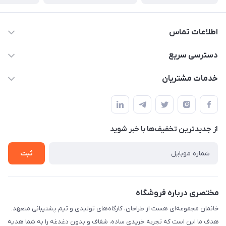
اطلاعات تماس
09124780957
دسترسی سریع
info@khanemanfurniture.ir
حساب کاربری
خدمات مشتریان
جاده ساوه سراه ادران شهرک ده حسن گلستان هشتم پلاک 10
مجله فروشگاه
قوانین و مقررات
لیست محصولات
حریم خصوصی
درباره ما
از جدید‌ترین تخفیف‌ها با‌ خبر شوید
راهنما
تماس با ما
ثبت
مختصری درباره فروشگاه
خانمان مجموعه‌ای هست از طراحان، کارگاه‌های تولیدی و تیم پشتیبانی متعهد.
هدف ما این است که تجربه خریدی ساده، شفاف و بدون دغدغه را به شما هدیه