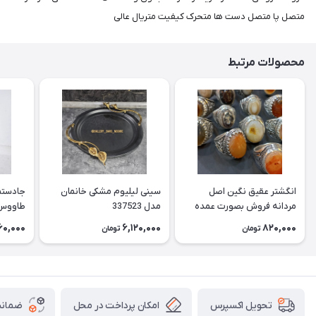
متصل پا متصل دست ها متحرک کیفیت متریال عالی
محصولات مرتبط
انگشتر عقیق نگین اصل
سینی لیلیوم مشکی خانمان
جادستما
مردانه فروش بصورت عمده
مدل 337523
هست حداقل تعداد سفارش
جادستم
60,000
6,120,000
820,000
تومان
تومان
3عدد هست فروش بصورت
برنجی ج
رندوم یاقاطی هست خانمان
استفاد
مدل 337524
خانمان مدل
امکان پرداخت در محل
ضمانت
تحویل اکسپرس