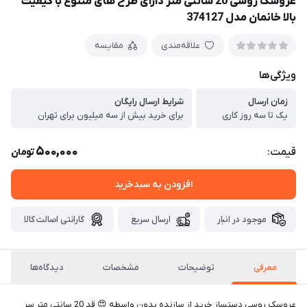
عروسک روسی 20 سانتی متر دارای طرح های متنوع با کیفیت
بالا خانمان مدل 374127
علاقه‌مندی
مقایسه
ویژگی‌ها
زمان ارسال
شرایط ارسال رایگان
یک تا سه روز کاری
برای خرید بیش از سه میلیون برای تهران
500,000
قیمت:
تومان
افزودن به سبدخرید
موجود در انبار
ارسال سریع
گارانتی اصالت کالا
معرفی
توضیحات
مشخصات
دیدگاه‌ها
عروسک روسی دستساز خرید از سازنده بدون واسطه 😍 قد 20 سانتی متر سر