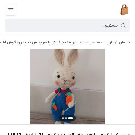
خانمان
/
فهرست محصولات
/
عروسک خرگوش با هویجش قد بدون گوش 34 با گوش 42 قابل بافت در رنگ های دیگر خانمان مدل 374651