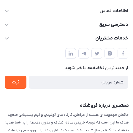
اطلاعات تماس
09124780957
دسترسی سریع
info@khanemanfurniture.ir
حساب کاربری
خدمات مشتریان
جاده ساوه سراه ادران شهرک ده حسن گلستان هشتم پلاک 10
مجله فروشگاه
قوانین و مقررات
لیست محصولات
حریم خصوصی
درباره ما
از جدید‌ترین تخفیف‌ها با‌ خبر شوید
راهنما
تماس با ما
ثبت
مختصری درباره فروشگاه
خانمان مجموعه‌ای هست از طراحان، کارگاه‌های تولیدی و تیم پشتیبانی متعهد.
هدف ما این است که تجربه خریدی ساده، شفاف و بدون دغدغه را به شما هدیه
بدهیم. با تکیه بر سال‌ها تجربه در صنعت مبلمان و دکوراسیون، سعی کرده‌ایم