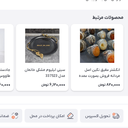
محصولات مرتبط
انگشتر عقیق نگین اصل
سینی لیلیوم مشکی خانمان
جادستما
مردانه فروش بصورت عمده
مدل 337523
هست حداقل تعداد سفارش
جادستم
60,000
6,120,000
820,000
تومان
تومان
3عدد هست فروش بصورت
برنجی ج
رندوم یاقاطی هست خانمان
استفاد
مدل 337524
خانمان مدل
امکان پرداخت در محل
ضمانت
تحویل اکسپرس