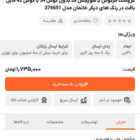
عروسک خرگوش با هویجش قد بدون گوش 34 با گوش 42 قابل
بافت در رنگ های دیگر خانمان مدل 374651
علاقه‌مندی
مقایسه
ویژگی‌ها
ابعاد
زمان ارسال
شرایط ارسال رایگان
۴۰س
یک تا سه روز کاری
برای خرید بیش از سه میلیون برای تهران
1,735,000
قیمت:
تومان
افزودن به سبدخرید
موجود در انبار
ارسال سریع
گارانتی اصالت کالا
معرفی
توضیحات
مشخصات
دیدگاه‌ها
خرگوش خان با هویجش