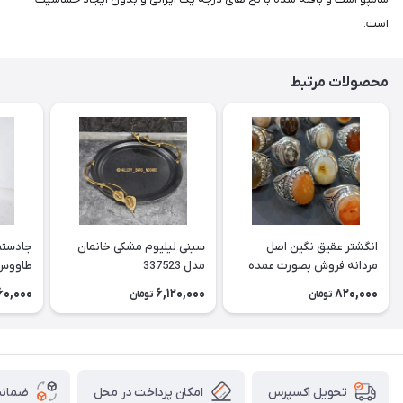
است.
محصولات مرتبط
انگشتر عقیق نگین اصل
سینی لیلیوم مشکی خانمان
جادستما
مردانه فروش بصورت عمده
مدل 337523
هست حداقل تعداد سفارش
جادستم
60,000
6,120,000
820,000
تومان
تومان
3عدد هست فروش بصورت
برنجی ج
رندوم یاقاطی هست خانمان
استفاد
مدل 337524
خانمان مدل
امکان پرداخت در محل
ضمانت
تحویل اکسپرس