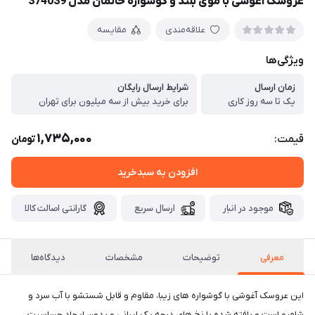
عروسک آغوشی با موی بلند و گوشواره خانمان مدل 374039
علاقه‌مندی
مقایسه
ویژگی‌ها
زمان ارسال
شرایط ارسال رایگان
یک تا سه روز کاری
برای خرید بیش از سه میلیون برای تهران
1,735,000
قیمت:
تومان
افزودن به سبدخرید
موجود در انبار
ارسال سریع
گارانتی اصالت کالا
معرفی
توضیحات
مشخصات
دیدگاه‌ها
این عروسک آغوشی با گوشواره های زیبا، مقاوم و قابل شستشو با آب سرد و
شامپو است و بافته شده با نخ های درجه یک ایرانی و بدون ایجاد حساسیت