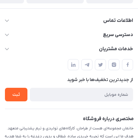
اطلاعات تماس
09124780957
دسترسی سریع
info@khanemanfurniture.ir
حساب کاربری
خدمات مشتریان
جاده ساوه سراه ادران شهرک ده حسن گلستان هشتم پلاک 10
مجله فروشگاه
قوانین و مقررات
لیست محصولات
حریم خصوصی
درباره ما
از جدید‌ترین تخفیف‌ها با‌ خبر شوید
راهنما
تماس با ما
ثبت
مختصری درباره فروشگاه
خانمان مجموعه‌ای هست از طراحان، کارگاه‌های تولیدی و تیم پشتیبانی متعهد.
هدف ما این است که تجربه خریدی ساده، شفاف و بدون دغدغه را به شما هدیه