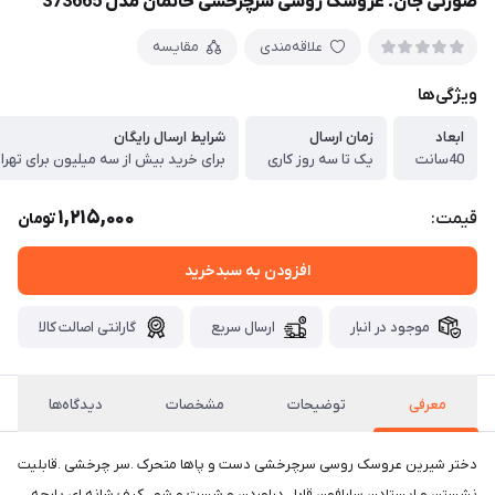
صورتی جان. عروسک روسی سرچرخشی خانمان مدل 373665
علاقه‌مندی
مقایسه
ویژگی‌ها
ابعاد
زمان ارسال
شرایط ارسال رایگان
40سانت
یک تا سه روز کاری
برای خرید بیش از سه میلیون برای تهرا
1,215,000
قیمت:
تومان
افزودن به سبدخرید
موجود در انبار
ارسال سریع
گارانتی اصالت کالا
معرفی
توضیحات
مشخصات
دیدگاه‌ها
دختر شیرین عروسک روسی سرچرخشی دست و پاها متحرک .سر چرخشی .قابلیت
نشستن و ایستادن سارافون قابل دراوردن و شست و شو ..کیف شانه ای پارچه