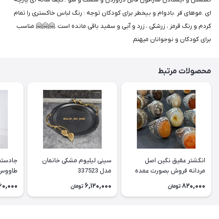
ای .موهای فر .بادوام و بیخطر برای کودکان توجه : رنگ لباس خاکستری را تمام
کردم و رنگ قرمز ، زرشکی ، زرد و آبی و سفید باقی مانده است .🤗🤗🤗 مناسب
برای کودکان و نوجوانان میهنم
محصولات مرتبط
انگشتر عقیق نگین اصل
سینی لیلیوم مشکی خانمان
جادستما
مردانه فروش بصورت عمده
مدل 337523
هست حداقل تعداد سفارش
جادستم
60,000
6,120,000
820,000
تومان
تومان
3عدد هست فروش بصورت
برنجی ج
رندوم یاقاطی هست خانمان
استفاد
مدل 337524
خانمان مدل