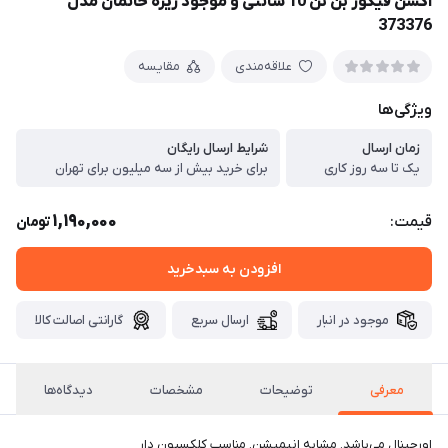
اکشن فیگور بن تن 10 سانتی و موجود ریزه خانمان مدل
373376
علاقه‌مندی
مقایسه
ویژگی‌ها
زمان ارسال
شرایط ارسال رایگان
یک تا سه روز کاری
برای خرید بیش از سه میلیون برای تهران
1,190,000
قیمت:
تومان
افزودن به سبدخرید
موجود در انبار
ارسال سریع
گارانتی اصالت کالا
معرفی
توضیحات
مشخصات
دیدگاه‌ها
اورجینال می‌باشد. مشابه انیمیشن. مناسب کلکسیون دار