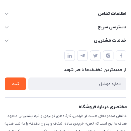
اطلاعات تماس
09124780957
دسترسی سریع
info@khanemanfurniture.ir
حساب کاربری
خدمات مشتریان
جاده ساوه سراه ادران شهرک ده حسن گلستان هشتم پلاک 10
مجله فروشگاه
قوانین و مقررات
لیست محصولات
حریم خصوصی
درباره ما
از جدید‌ترین تخفیف‌ها با‌ خبر شوید
راهنما
تماس با ما
ثبت
مختصری درباره فروشگاه
خانمان مجموعه‌ای هست از طراحان، کارگاه‌های تولیدی و تیم پشتیبانی متعهد.
هدف ما این است که تجربه خریدی ساده، شفاف و بدون دغدغه را به شما هدیه