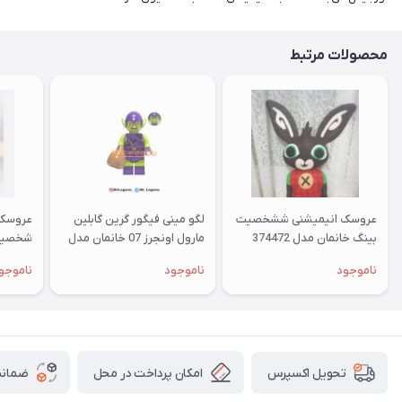
محصولات مرتبط
عروسک انیمیشنی ششخصیت
لگو مینی فیگور گرین گابلین
عروسک 
بینگ خانمان مدل 374472
مارول اونجرز 07 خانمان مدل
شخصیت 
374155
خانمان مدل
ناموجود
ناموجود
ناموجو
امکان پرداخت در محل
ضمانت
تحویل اکسپرس