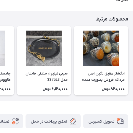
محصولات مرتبط
انگشتر عقیق نگین اصل
سینی لیلیوم مشکی خانمان
جادستما
مردانه فروش بصورت عمده
مدل 337523
هست حداقل تعداد سفارش
جادستم
60,000
6,120,000
820,000
تومان
تومان
3عدد هست فروش بصورت
برنجی ج
رندوم یاقاطی هست خانمان
استفاد
مدل 337524
خانمان مدل
امکان پرداخت در محل
ضمانت
تحویل اکسپرس