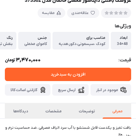
عروسک بافتنی دایناسور مخملی خانمان مدل 373302
علاقه‌مندی
مقایسه
ویژگی‌ها
ابعاد
مناسب برای
جنس
رنگ
48×34
کودک ،سیسمونی،دکور،هدیه
کاموای مخملی
بنفش تی
3,470,000
قیمت:
تومان
افزودن به سبدخرید
موجود در انبار
ارسال سریع
گارانتی اصالت کالا
معرفی
توضیحات
مشخصات
دیدگاه‌ها
بافت تمیز و یکدست قابل شستشو با آب سرد الیاف مصرفی ،ضد حساسیت نرم و
بغلی 🥰