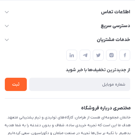
اطلاعات تماس
09124780957
دسترسی سریع
info@khanemanfurniture.ir
حساب کاربری
خدمات مشتریان
جاده ساوه سراه ادران شهرک ده حسن گلستان هشتم پلاک 10
مجله فروشگاه
قوانین و مقررات
لیست محصولات
حریم خصوصی
درباره ما
از جدید‌ترین تخفیف‌ها با‌ خبر شوید
راهنما
تماس با ما
ثبت
مختصری درباره فروشگاه
خانمان مجموعه‌ای هست از طراحان، کارگاه‌های تولیدی و تیم پشتیبانی متعهد.
هدف ما این است که تجربه خریدی ساده، شفاف و بدون دغدغه را به شما هدیه
بدهیم. با تکیه بر سال‌ها تجربه در صنعت مبلمان و دکوراسیون، سعی کرده‌ایم