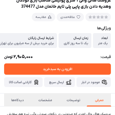
عروسک هاگی واگی 1 متری پولیشی مناسب بازی کودکان
وهدیه دادن بازی پاپی پلی تایم خانمان مدل 374477
علاقه‌مندی
مقایسه
ویژگی‌ها
ابعاد
زمان ارسال
شرایط ارسال رایگان
یک متر
یک تا سه روز کاری
برای خرید بیش از سه میلیون برای تهران
2,905,000
قیمت:
تومان
افزودن به سبدخرید
موجود در انبار
ارسال سریع
گارانتی اصالت کالا
معرفی
توضیحات
مشخصات
دیدگاه‌ها
عروسک هاگی واگی ۱متری که میتونین در رنگهای صورتی وآبی تیره هم سفارش