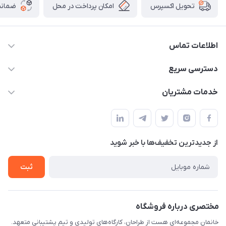
امکان پرداخت در محل
ضمانت
تحویل اکسپرس
اطلاعات تماس
09124780957
دسترسی سریع
info@khanemanfurniture.ir
حساب کاربری
خدمات مشتریان
جاده ساوه سراه ادران شهرک ده حسن گلستان هشتم پلاک 10
مجله فروشگاه
قوانین و مقررات
لیست محصولات
حریم خصوصی
درباره ما
از جدید‌ترین تخفیف‌ها با‌ خبر شوید
راهنما
تماس با ما
ثبت
مختصری درباره فروشگاه
خانمان مجموعه‌ای هست از طراحان، کارگاه‌های تولیدی و تیم پشتیبانی متعهد.