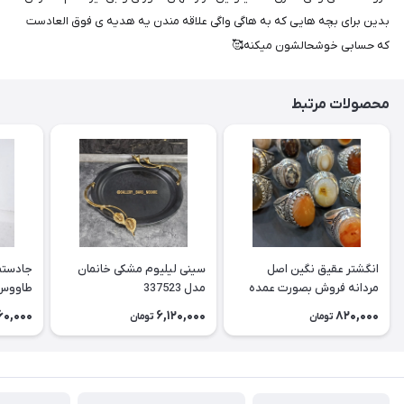
بدین برای بچه هایی که به هاگی واگی علاقه مندن یه هدیه ی فوق العادست
که حسابی خوشحالشون میکنه🥰
محصولات مرتبط
انگشتر عقیق نگین اصل
سینی لیلیوم مشکی خانمان
جادستما
مردانه فروش بصورت عمده
مدل 337523
هست حداقل تعداد سفارش
جادستم
60,000
6,120,000
820,000
تومان
تومان
3عدد هست فروش بصورت
برنجی ج
رندوم یاقاطی هست خانمان
استفاد
مدل 337524
خانمان مدل