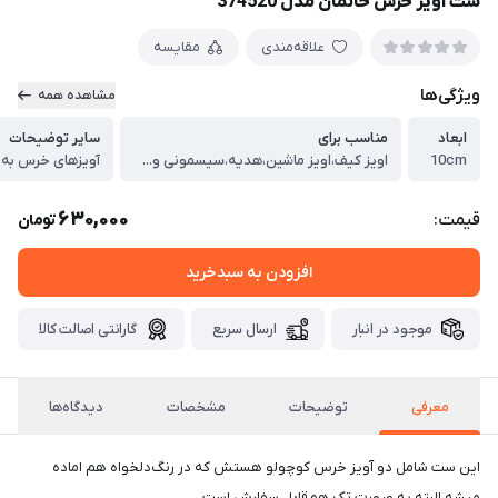
ست آویز خرس خانمان مدل 374520
علاقه‌مندی
مقایسه
ویژگی‌ها
مشاهده همه
ابعاد
مناسب برای
سایر توضیحات
10cm
اویز کیف،اویز ماشین،هدیه،سیسمونی و...
630,000
قیمت:
تومان
افزودن به سبدخرید
موجود در انبار
ارسال سریع
گارانتی اصالت کالا
معرفی
توضیحات
مشخصات
دیدگاه‌ها
این ست شامل دو آویز خرس کوچولو هستش که در رنگ‌دلخواه هم اماده
میشه.البته به صورت تک هم‌قابل سفارش است.