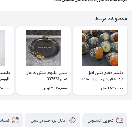
محصولات مرتبط
انگشتر عقیق نگین اصل
سینی لیلیوم مشکی خانمان
جادستما
مردانه فروش بصورت عمده
مدل 337523
هست حداقل تعداد سفارش
جادستم
60,000
6,120,000
820,000
تومان
تومان
3عدد هست فروش بصورت
برنجی ج
رندوم یاقاطی هست خانمان
استفاد
مدل 337524
خانمان مدل
امکان پرداخت در محل
ضمانت
تحویل اکسپرس