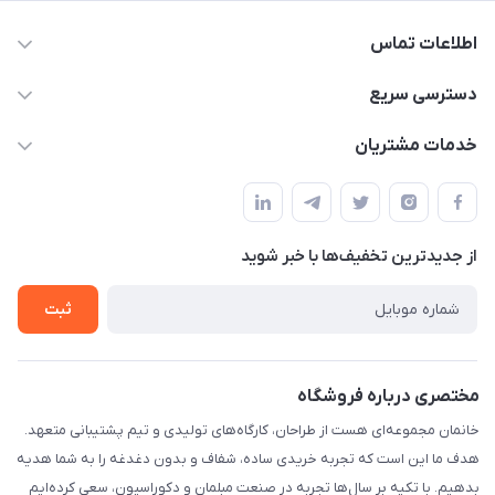
اطلاعات تماس
09124780957
دسترسی سریع
info@khanemanfurniture.ir
حساب کاربری
خدمات مشتریان
جاده ساوه سراه ادران شهرک ده حسن گلستان هشتم پلاک 10
مجله فروشگاه
قوانین و مقررات
لیست محصولات
حریم خصوصی
درباره ما
از جدید‌ترین تخفیف‌ها با‌ خبر شوید
راهنما
تماس با ما
ثبت
مختصری درباره فروشگاه
خانمان مجموعه‌ای هست از طراحان، کارگاه‌های تولیدی و تیم پشتیبانی متعهد.
هدف ما این است که تجربه خریدی ساده، شفاف و بدون دغدغه را به شما هدیه
بدهیم. با تکیه بر سال‌ها تجربه در صنعت مبلمان و دکوراسیون، سعی کرده‌ایم