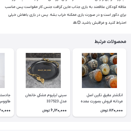
علاقه کودکان علاقمند به بازی جذاب ماین کرافت جنس کار مقواست پس مناسب
برای دکور است و در صورت بازی ممکنه خراب بشه. پس در بازی باهاش خیلی
احتیاط کنید و مراقبش باشید.😊🙏
محصولات مرتبط
انگشتر عقیق نگین اصل
سینی لیلیوم مشکی خانمان
جادستما
مردانه فروش بصورت عمده
مدل 337523
هست حداقل تعداد سفارش
جادستم
60,000
6,120,000
820,000
تومان
تومان
3عدد هست فروش بصورت
برنجی ج
رندوم یاقاطی هست خانمان
استفاد
مدل 337524
خانمان مدل