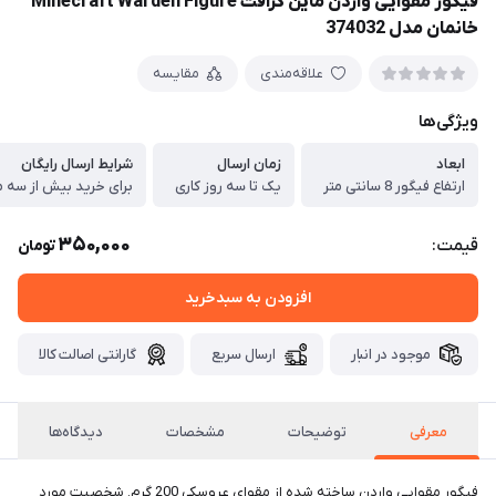
فیگور مقوایی واردن ماین کرافت Minecraft Warden Figure
خانمان مدل 374032
علاقه‌مندی
مقایسه
ویژگی‌ها
ابعاد
زمان ارسال
شرایط ارسال رایگان
ارتفاع فیگور 8 سانتی متر
یک تا سه روز کاری
برای خرید بیش از سه م
350,000
قیمت:
تومان
افزودن به سبدخرید
موجود در انبار
ارسال سریع
گارانتی اصالت کالا
معرفی
توضیحات
مشخصات
دیدگاه‌ها
فیگور مقوایی واردن ساخته شده از مقوای عروسکی 200 گرم. شخصیت مورد