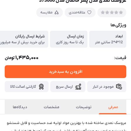
عروسک نمدی مدل پسر خانمان مدل 373666
علاقه‌مندی
مقایسه
ویژگی‌ها
ابعاد
زمان ارسال
شرایط ارسال رایگان
12*4*2 سانتی متر
یک تا سه روز کاری
برای خرید بیش از سه میلیون 
1,435,000
قیمت:
تومان
افزودن به سبدخرید
موجود در انبار
ارسال سریع
گارانتی اصالت کالا
معرفی
توضیحات
مشخصات
دیدگاه‌ها
عروسک نمدی ساخته شده با بهترین مواد اولیه ضد حساسیت و قابل شستشو
با دست و صابون بصورت آهسته میباشد . این عروسک توسط هنرمند ایرانی