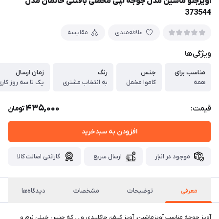
آویزجلو ماشین مدل جوجه لپی مخملی بافتنی خانمان مدل
373544
علاقه‌مندی
مقایسه
ویژگی‌ها
مناسب برای
جنس
رنگ
زمان ارسال
همه
کاموا مخمل
به انتخاب مشتری
یک تا سه روز کار
435,000
قیمت:
تومان
افزودن به سبدخرید
موجود در انبار
ارسال سریع
گارانتی اصالت کالا
معرفی
توضیحات
مشخصات
دیدگاه‌ها
آویز جوجه مناسب آویزماشین، آویز کیف، جاکلیدی و.... که جنس خیلی نرم و