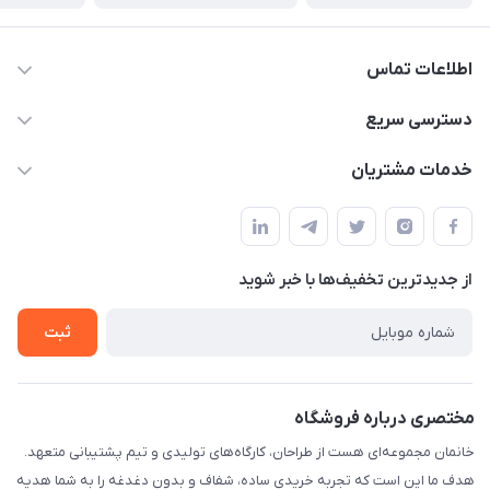
اطلاعات تماس
09124780957
دسترسی سریع
info@khanemanfurniture.ir
حساب کاربری
خدمات مشتریان
جاده ساوه سراه ادران شهرک ده حسن گلستان هشتم پلاک 10
مجله فروشگاه
قوانین و مقررات
لیست محصولات
حریم خصوصی
درباره ما
از جدید‌ترین تخفیف‌ها با‌ خبر شوید
راهنما
تماس با ما
ثبت
مختصری درباره فروشگاه
خانمان مجموعه‌ای هست از طراحان، کارگاه‌های تولیدی و تیم پشتیبانی متعهد.
هدف ما این است که تجربه خریدی ساده، شفاف و بدون دغدغه را به شما هدیه