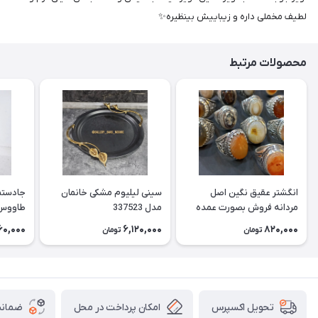
لطیف مخملی داره و زیباییش بینظیره✨
محصولات مرتبط
انگشتر عقیق نگین اصل
سینی لیلیوم مشکی خانمان
جادستما
مردانه فروش بصورت عمده
مدل 337523
هست حداقل تعداد سفارش
جادستم
60,000
6,120,000
820,000
تومان
تومان
3عدد هست فروش بصورت
برنجی ج
رندوم یاقاطی هست خانمان
استفاد
مدل 337524
خانمان مدل
امکان پرداخت در محل
ضمانت
تحویل اکسپرس