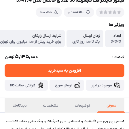
فیگور ماینکرافت مجموعه 36 عددی خانمان مدل 374174
علاقه‌مندی
مقایسه
ویژگی‌ها
ابعاد
زمان ارسال
شرایط ارسال رایگان
3×3×3
یک تا سه روز کاری
برای خرید بیش از سه میلیون برای تهران
5,145,000
قیمت:
تومان
افزودن به سبدخرید
موجود در انبار
ارسال سریع
گارانتی اصالت کالا
معرفی
توضیحات
مشخصات
دیدگاه‌ها
▪︎جنس پی وی سی ▪︎کیفیت و ایستایی عالی ▪︎جزئیات و رنگ بندی جذاب ▪︎مناسب
برای همه رده های سنی از 6 سال به بالا ▪︎تمام تصاویر وکلیپهای سایت توسط