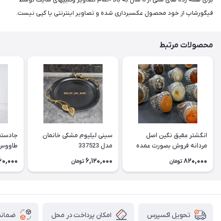
فیگورشاپ از خود محصول عکسبرداری شده و تصاویر اینترنتی یا کپی نیست.
محصولات مرتبط
انگشتر عقیق نگین اصل
سینی لیلیوم مشکی خانمان
جادستما
مردانه فروش بصورت عمده
مدل 337523
هست حداقل تعداد سفارش
جادستم
60,000
6,120,000
820,000
تومان
تومان
3عدد هست فروش بصورت
برنجی ج
رندوم یاقاطی هست خانمان
استفاد
مدل 337524
خانمان مدل
امکان پرداخت در محل
ضمانت
تحویل اکسپرس