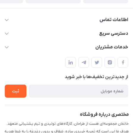
اطلاعات تماس
09124780957
دسترسی سریع
info@khanemanfurniture.ir
حساب کاربری
خدمات مشتریان
جاده ساوه سراه ادران شهرک ده حسن گلستان هشتم پلاک 10
مجله فروشگاه
قوانین و مقررات
لیست محصولات
حریم خصوصی
درباره ما
از جدید‌ترین تخفیف‌ها با‌ خبر شوید
راهنما
تماس با ما
ثبت
مختصری درباره فروشگاه
خانمان مجموعه‌ای هست از طراحان، کارگاه‌های تولیدی و تیم پشتیبانی متعهد.
هدف ما این است که تجربه خریدی ساده، شفاف و بدون دغدغه را به شما هدیه