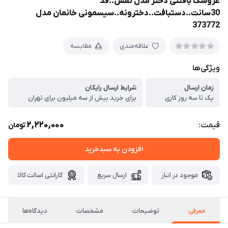
عروسک بافتنی دختر مدل نفس..قد
30سانت..دستبافت..دخترونه..سیسمونی خانمان مدل
373772
علاقه‌مندی
مقایسه
ویژگی‌ها
زمان ارسال
شرایط ارسال رایگان
یک تا سه روز کاری
برای خرید بیش از سه میلیون برای تهران
2,220,000
قیمت:
تومان
افزودن به سبدخرید
موجود در انبار
ارسال سریع
گارانتی اصالت کالا
معرفی
توضیحات
مشخصات
دیدگاه‌ها