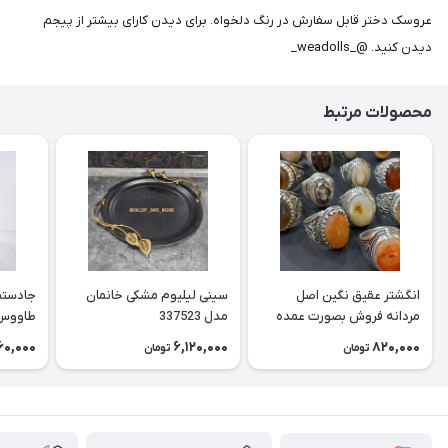
عروسک دختر قابل سفارش در رنگ دلخواه. برای دیدن کارای بیشتر از پیجم
دیدن کنید. @_weadolls_
محصولات مرتبط
انگشتر عقیق نگین اصل
سینی لیلیوم مشکی خانمان
جادستما
مردانه فروش بصورت عمده
مدل 337523
هست حداقل تعداد سفارش
جادستم
60,000
6,120,000
820,000
تومان
تومان
3عدد هست فروش بصورت
برنجی ج
رندوم یاقاطی هست خانمان
استفاد
مدل 337524
خانمان مدل