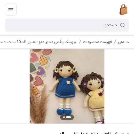
خانمان
/
فهرست محصولات
/
عروسک بافتنی دختر مدل نفس..قد 30سانت..دستبافت..دخترونه..سیسمونی خانمان مدل 373772