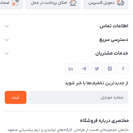
امکان پرداخت در محل
ضمانت
تحویل اکسپرس
اطلاعات تماس
09124780957
دسترسی سریع
info@khanemanfurniture.ir
حساب کاربری
خدمات مشتریان
جاده ساوه سراه ادران شهرک ده حسن گلستان هشتم پلاک 10
مجله فروشگاه
قوانین و مقررات
لیست محصولات
حریم خصوصی
درباره ما
از جدید‌ترین تخفیف‌ها با‌ خبر شوید
راهنما
تماس با ما
ثبت
مختصری درباره فروشگاه
خانمان مجموعه‌ای هست از طراحان، کارگاه‌های تولیدی و تیم پشتیبانی متعهد.