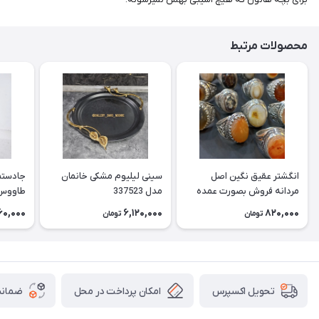
محصولات مرتبط
انگشتر عقیق نگین اصل
سینی لیلیوم مشکی خانمان
جادستما
مردانه فروش بصورت عمده
مدل 337523
هست حداقل تعداد سفارش
جادستم
60,000
6,120,000
820,000
تومان
تومان
3عدد هست فروش بصورت
برنجی ج
رندوم یاقاطی هست خانمان
استفاد
مدل 337524
خانمان مدل
امکان پرداخت در محل
ضمانت
تحویل اکسپرس