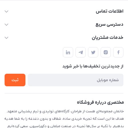
اطلاعات تماس
09124780957
دسترسی سریع
info@khanemanfurniture.ir
حساب کاربری
خدمات مشتریان
جاده ساوه سراه ادران شهرک ده حسن گلستان هشتم پلاک 10
مجله فروشگاه
قوانین و مقررات
لیست محصولات
حریم خصوصی
درباره ما
از جدید‌ترین تخفیف‌ها با‌ خبر شوید
راهنما
تماس با ما
ثبت
مختصری درباره فروشگاه
خانمان مجموعه‌ای هست از طراحان، کارگاه‌های تولیدی و تیم پشتیبانی متعهد.
هدف ما این است که تجربه خریدی ساده، شفاف و بدون دغدغه را به شما هدیه
بدهیم. با تکیه بر سال‌ها تجربه در صنعت مبلمان و دکوراسیون، سعی کرده‌ایم