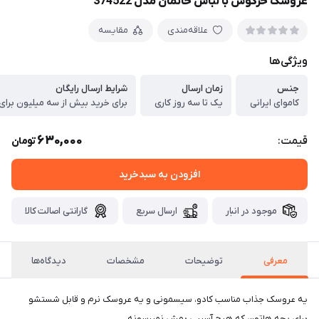
عروسک خرگوش با لباس خانمان مدل 374522
علاقه‌مندی
مقایسه
ویژگی‌ها
جنس
زمان ارسال
شرایط ارسال رایگان
کاموای ایرانی
یک تا سه روز کاری
برای خرید بیش از سه میلیون برای 
630,000
قیمت:
تومان
افزودن به سبدخرید
موجود در انبار
ارسال سریع
گارانتی اصالت کالا
معرفی
توضیحات
مشخصات
دیدگاه‌ها
یه عروسک جذاب مناسب کادو، سیسمونی و یه عروسک نرم و قابل شستشو
برای بچه هاتون که هیچ آسیبی بهش نمیرسونه.