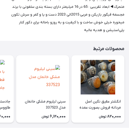
متحرک ◀️ ابعاد تقریبی : 65 در 16 میلیمتر دارای بسته بندی سلفونی با برند
مجسمه فیگور بازیکن و مربی 2015الی 2023 دست و پا و کمر و سرش تکون
میخوره خیلی خوش ساخت و با کیفیت و به روزو باحاله برای دکور کنار
پلی‌استیشن و هدیه عالیه
محصولات مرتبط
انگشتر عقیق نگین اصل
سینی لیلیوم مشکی خانمان
جادستما
مردانه فروش بصورت عمده
مدل 337523
هست حداقل تعداد سفارش
جادستم
60,000
6,120,000
820,000
تومان
تومان
3عدد هست فروش بصورت
برنجی ج
رندوم یاقاطی هست خانمان
استفاد