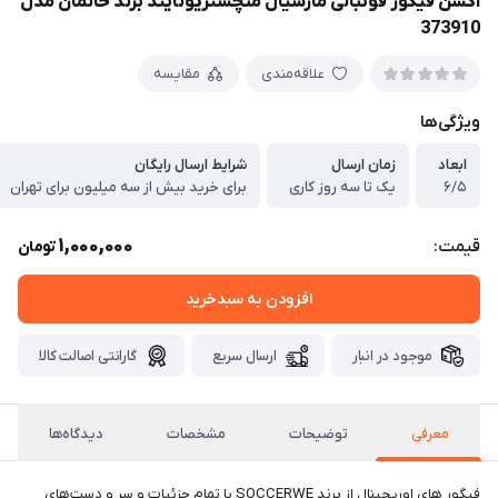
اکشن فیگور فوتبالی مارسیال منچستریونایتد برند خانمان مدل
373910
علاقه‌مندی
مقایسه
ویژگی‌ها
ابعاد
زمان ارسال
شرایط ارسال رایگان
۶/۵
یک تا سه روز کاری
برای خرید بیش از سه میلیون برای تهران
1,000,000
قیمت:
تومان
افزودن به سبدخرید
موجود در انبار
ارسال سریع
گارانتی اصالت کالا
معرفی
توضیحات
مشخصات
دیدگاه‌ها
فیگور های اوریجینال از برند SOCCERWE‌ با تمام جزئیات و سر و دست‌های