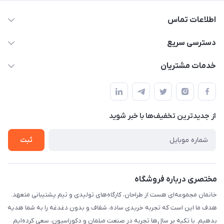
اطلاعات تماس
09124780957
دسترسی سریع
info@khanemanfurniture.ir
حساب کاربری
خدمات مشتریان
جاده ساوه سراه ادران شهرک ده حسن گلستان هشتم پلاک 10
مجله فروشگاه
قوانین و مقررات
لیست محصولات
حریم خصوصی
درباره ما
از جدید‌ترین تخفیف‌ها با‌ خبر شوید
راهنما
تماس با ما
ثبت
مختصری درباره فروشگاه
خانمان مجموعه‌ای هست از طراحان، کارگاه‌های تولیدی و تیم پشتیبانی متعهد.
هدف ما این است که تجربه خریدی ساده، شفاف و بدون دغدغه را به شما هدیه
بدهیم. با تکیه بر سال‌ها تجربه در صنعت مبلمان و دکوراسیون، سعی کرده‌ایم