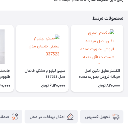
محصولات مرتبط
انگشتر عقیق نگین اصل
سینی لیلیوم مشکی خانمان
جادستما
مردانه فروش بصورت عمده
مدل 337523
هست حداقل تعداد سفارش
جادستم
60,000
6,120,000
820,000
تومان
تومان
3عدد هست فروش بصورت
برنجی ج
رندوم یاقاطی هست خانمان
استفاد
مدل 337524
خانمان مدل
امکان پرداخت در محل
ضمانت
تحویل اکسپرس