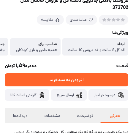
عروسک بافتنی جادویی دسته گل و عروس خانمان مدل
373702
علاقه‌مندی
مقایسه
ویژگی‌ها
ابعاد
مناسب برای
جن
قد گل 8 سانت و قد عروس 10 سانت
هدیه دادن و بازی کودکان
بافت
1,590,000
قیمت:
تومان
افزودن به سبدخرید
موجود در انبار
ارسال سریع
گارانتی اصالت کالا
معرفی
توضیحات
مشخصات
دیدگاه‌ها
عروسک جادویی دو طرفه که یک سفارش گل خوشکل و سمت دیگر عروس