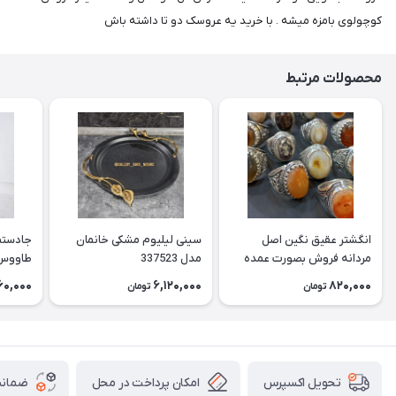
کوچولوی بامزه میشه . با خرید یه عروسک دو تا داشته باش
محصولات مرتبط
انگشتر عقیق نگین اصل
سینی لیلیوم مشکی خانمان
جادستما
مردانه فروش بصورت عمده
مدل 337523
هست حداقل تعداد سفارش
جادستم
60,000
6,120,000
820,000
تومان
تومان
3عدد هست فروش بصورت
برنجی ج
رندوم یاقاطی هست خانمان
استفاد
مدل 337524
خانمان مدل
امکان پرداخت در محل
ضمانت
تحویل اکسپرس