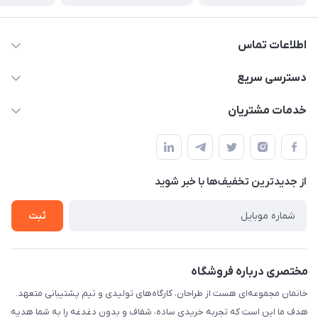
اطلاعات تماس
09124780957
دسترسی سریع
info@khanemanfurniture.ir
حساب کاربری
خدمات مشتریان
جاده ساوه سراه ادران شهرک ده حسن گلستان هشتم پلاک 10
مجله فروشگاه
قوانین و مقررات
لیست محصولات
حریم خصوصی
درباره ما
از جدید‌ترین تخفیف‌ها با‌ خبر شوید
راهنما
تماس با ما
ثبت
مختصری درباره فروشگاه
خانمان مجموعه‌ای هست از طراحان، کارگاه‌های تولیدی و تیم پشتیبانی متعهد.
هدف ما این است که تجربه خریدی ساده، شفاف و بدون دغدغه را به شما هدیه